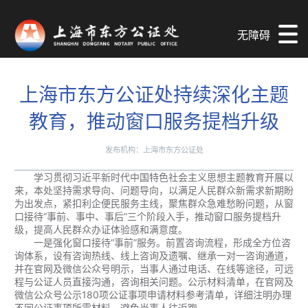
无障碍
上海市东方公证处持续深化主题
教育，推动窗口服务提档升级
发布机构：上海市东方公证处
学习贯彻习近平新时代中国特色社会主义思想主题教育开展以
来，本处坚持需求导向、问题导向，以满足人民群众新需求新期盼
为出发点，紧扣利企便民服务主线，聚焦群众急难愁盼问题，从窗
口接待“事前、事中、事后”三个阶段入手，推动窗口服务提档升
级，提高人民群众办证体验感和满意度。
一是强化窗口接待“事前”服务。前置咨询流程，形成全方位咨
询体系，设有咨询热线、线上咨询及遗嘱、继承一对一咨询通道，
并在官网及微信公众号明示，当事人通过电话、在线等途径，可远
程与公证人员直接沟通，咨询相关问题。公示材料清单，在官网及
微信公众号公示180项公证事项申请材料参考清单，详细注明办理
不同公证事项所需材料，避免当事人往返跑。