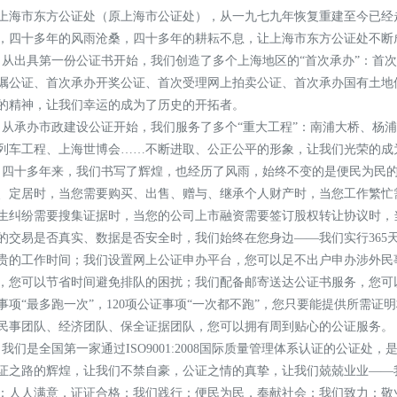
海市东方公证处（原上海市公证处），从一九七九年恢复重建至今已经
，
四
十多年的风雨沧桑，
四
十多年的耕耘不息，让上海市东方公证处不断
出具第一份公证书开始，我们创造了多个上海地区的“首次承办”：首次
嘱公证、首次承办开奖公证、首次受理网上拍卖公证、首次承办国有土地
的精神，让我们幸运的成为了历史的开拓者。
承办市政建设公证开始，我们服务了多个“重大工程”：南浦大桥、杨浦
列车工程、上海世博会……不断进取、公正公平的形象，让我们光荣的成
四
十多年来，我们书写了辉煌，也经历了风雨，始终不变的是便民为民
、定居时，当您需要购买、出售、赠与、继承个人财产时，当您工作繁忙
生纠纷需要搜集证据时，当您的公司上市融资需要签订股权转让协议时，
的交易是否真实、数据是否安全时，我们始终在您身边——我们实行365
贵的工作时间；我们设置网上公证申办平台，您可以足不出户申办涉外民
，您可以节省时间避免排队的困扰；我们配备邮寄送达公证书服务，您可以
事项“最多跑一次”，120项公证事项“一次都不跑”，您只要能提供所需
民事团队、经济团队、保全证据团队，您可以拥有周到贴心的公证服务。
们是全国第一家通过ISO9001:2008国际质量管理体系认证的公证处
证之路的辉煌，让我们不禁自豪，公证之情的真挚，让我们兢兢业业——
：人人满意，证证合格；我们践行：便民为民，奉献社会；我们致力：敬