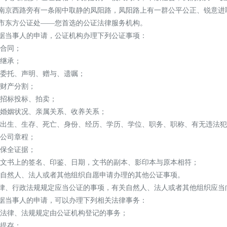
南京西路旁有一条闹中取静的凤阳路，凤阳路上有一群公平公正、锐意进
市东方公证处——您首选的公证法律服务机构。
据当事人的申请，公证机构办理下列公证事项：
 合同；
 继承；
 委托、声明、赠与、遗嘱；
 财产分割；
 招标投标、拍卖；
 婚姻状况、亲属关系、收养关系；
 出生、生存、死亡、身份、经历、学历、学位、职务、职称、有无违法
 公司章程；
 保全证据；
 文书上的签名、印鉴、日期，文书的副本、影印本与原本相符；
 自然人、法人或者其他组织自愿申请办理的其他公证事项。
律、行政法规规定应当公证的事项，有关自然人、法人或者其他组织应当
据当事人的申请，可以办理下列相关法律事务：
 法律、法规规定由公证机构登记的事务；
 提存；