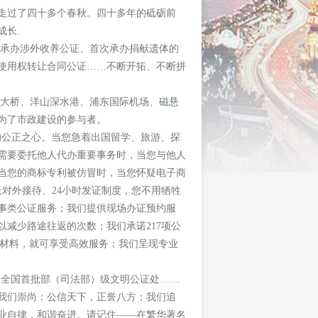
走过了四十多个春秋。
四
十多年的砥砺前
成长.
承办涉外收养公证、首次承办捐献遗体的
使用权转让合同公证……不断开拓、不断拼
大桥、洋山深水港、浦东国际机场、磁悬
为了市政建设的参与者。
的公正之心。当您急着出国留学、旅游、探
需要委托他人代办重要事务时，当您与他人
当您的商标专利被仿冒时，当您怀疑电子商
天对外接待、24小时发证制度，您不用牺牲
事类公证服务；我们提供现场办证预约服
减少路途往返的次数；我们承诺217项公
证明材料，就可享受高效服务；我们呈现专业
，是全国首批部（司法部）级文明公证处……
我们崇尚：公信天下，正誉八方；我们追
业自律，和谐奋进。请记住——在繁华著名