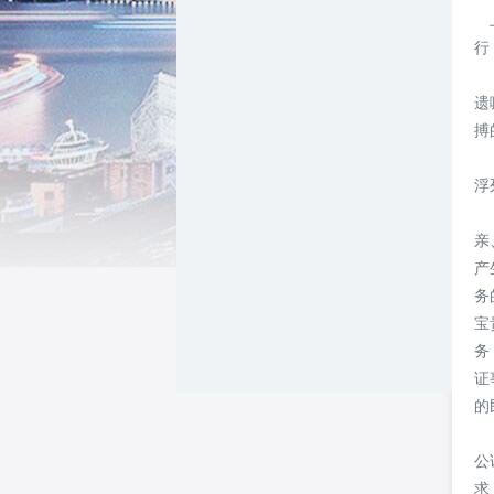
上
行
从
遗
搏
从
浮
亲
产
务
宝
务
证
的
我
公
求